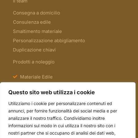
Il team
Consegna a domicilio
Consulenza edile
Smaltimento materiale
Personalizzazione abbigliamento
Duplicazione chiavi
Prodotti a noleggio
Materiale Edile
Antinfortunistica e Segnaletica
Questo sito web utilizza i cookie
Scale e Ponteggi
Utilizziamo i cookie per personalizzare contenuti ed
Occasioni
annunci, per fornire funzionalità dei social media e per
analizzare il nostro traffico. Condividiamo inoltre
informazioni sul modo in cui utilizza il nostro sito con i
tel. 051.70.22.15
nostri partner che si occupano di analisi dei dati web,