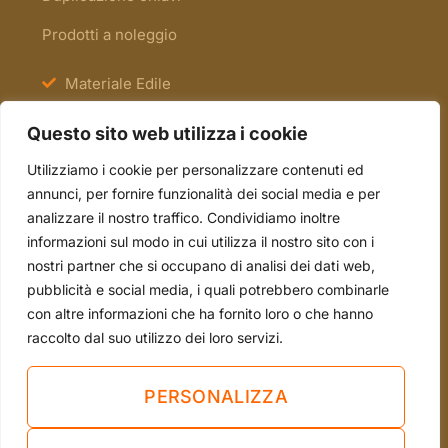
Prodotti a noleggio
Materiale Edile
Antinfortunistica e Segnaletica
Questo sito web utilizza i cookie
Scale e Ponteggi
Utilizziamo i cookie per personalizzare contenuti ed
Occasioni
annunci, per fornire funzionalità dei social media e per
analizzare il nostro traffico. Condividiamo inoltre
informazioni sul modo in cui utilizza il nostro sito con i
tel. 051.70.22.15
nostri partner che si occupano di analisi dei dati web,
mail. info@borsari2emme.it
pubblicità e social media, i quali potrebbero combinarle
con altre informazioni che ha fornito loro o che hanno
Via Andrea Costa, 4/A - 40013 Castel Maggiore
raccolto dal suo utilizzo dei loro servizi.
(BO)
Sei già nostro cliente?
PERSONALIZZA
LASCIA UNA RECENSIONE