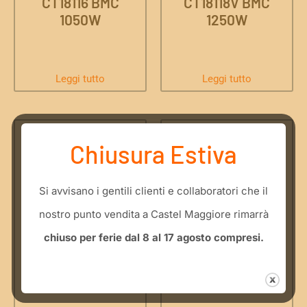
CT18116 BMC
CT18118V BMC
1050W
1250W
Leggi tutto
Leggi tutto
Chiusura Estiva
​Si avvisano i gentili clienti e collaboratori che il
nostro punto vendita a Castel Maggiore rimarrà
Martello rotativo
Martello
chiuso per ferie dal 8 al 17 agosto compresi.
CT18123V BMC
demolitore
1500W
CT18173M BMC
1300W