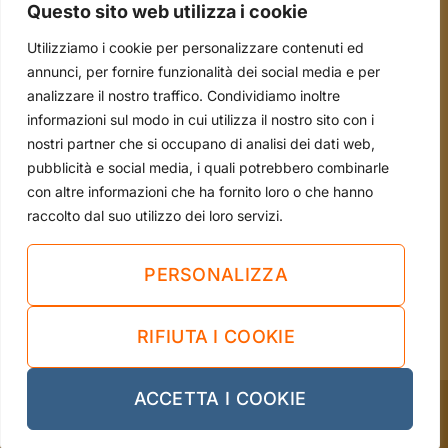
Questo sito web utilizza i cookie
Scale e Ponteggi
Utilizziamo i cookie per personalizzare contenuti ed
Occasioni
annunci, per fornire funzionalità dei social media e per
analizzare il nostro traffico. Condividiamo inoltre
informazioni sul modo in cui utilizza il nostro sito con i
tel. 051.70.22.15
nostri partner che si occupano di analisi dei dati web,
mail. info@borsari2emme.it
pubblicità e social media, i quali potrebbero combinarle
con altre informazioni che ha fornito loro o che hanno
Via Andrea Costa, 4/A - 40013 Castel Maggiore
raccolto dal suo utilizzo dei loro servizi.
(BO)
Sei già nostro cliente?
PERSONALIZZA
LASCIA UNA RECENSIONE
RIFIUTA I COOKIE
ACCETTA I COOKIE
Cookie Policy
-
Privacy Policy
Sito web realizzato da Vendomeglio Digital Hub 2023