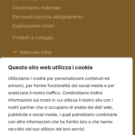
Smaltimento materiale
Personalizzazione abbigliamento
Duplicazione chiavi
Prodotti a noleggio
Materiale Edile
Antinfortunistica e Segnaletica
Questo sito web utilizza i cookie
Scale e Ponteggi
Utilizziamo i cookie per personalizzare contenuti ed
Occasioni
annunci, per fornire funzionalità dei social media e per
analizzare il nostro traffico. Condividiamo inoltre
informazioni sul modo in cui utilizza il nostro sito con i
tel. 051.70.22.15
nostri partner che si occupano di analisi dei dati web,
mail. info@borsari2emme.it
pubblicità e social media, i quali potrebbero combinarle
con altre informazioni che ha fornito loro o che hanno
Via Andrea Costa, 4/A - 40013 Castel Maggiore
raccolto dal suo utilizzo dei loro servizi.
(BO)