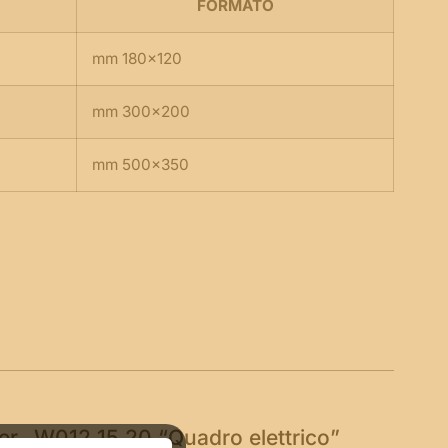
FORMATO
mm 180×120
mm 300×200
mm 500×350
per
W012 15 20 “Quadro elettrico”