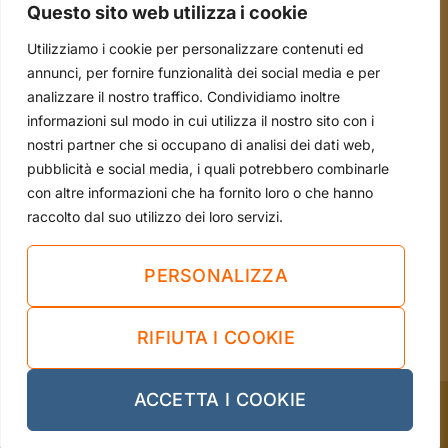
Questo sito web utilizza i cookie
Scale e Ponteggi
Utilizziamo i cookie per personalizzare contenuti ed
Occasioni
annunci, per fornire funzionalità dei social media e per
analizzare il nostro traffico. Condividiamo inoltre
informazioni sul modo in cui utilizza il nostro sito con i
tel. 051.70.22.15
nostri partner che si occupano di analisi dei dati web,
mail. info@borsari2emme.it
pubblicità e social media, i quali potrebbero combinarle
con altre informazioni che ha fornito loro o che hanno
Via Andrea Costa, 4/A - 40013 Castel Maggiore
raccolto dal suo utilizzo dei loro servizi.
(BO)
Sei già nostro cliente?
PERSONALIZZA
LASCIA UNA RECENSIONE
RIFIUTA I COOKIE
ACCETTA I COOKIE
Cookie Policy
-
Privacy Policy
Sito web realizzato da Vendomeglio Digital Hub 2023