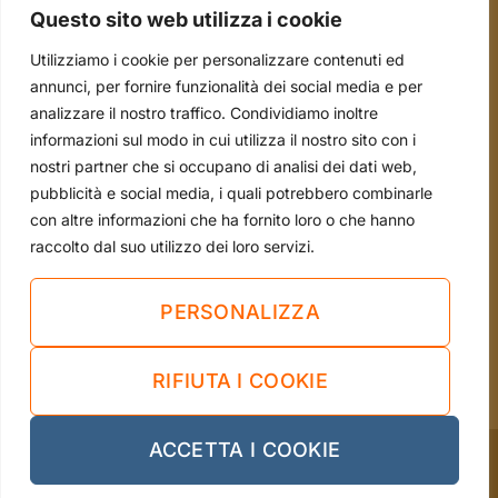
Questo sito web utilizza i cookie
Scale e Ponteggi
Utilizziamo i cookie per personalizzare contenuti ed
Occasioni
annunci, per fornire funzionalità dei social media e per
analizzare il nostro traffico. Condividiamo inoltre
informazioni sul modo in cui utilizza il nostro sito con i
tel. 051.70.22.15
nostri partner che si occupano di analisi dei dati web,
pubblicità e social media, i quali potrebbero combinarle
mail. info@borsari2emme.it
con altre informazioni che ha fornito loro o che hanno
Via Andrea Costa, 4/A - 40013 Castel Maggiore
raccolto dal suo utilizzo dei loro servizi.
(BO)
Sei già nostro cliente?
PERSONALIZZA
LASCIA UNA RECENSIONE
RIFIUTA I COOKIE
ACCETTA I COOKIE
Cookie Policy
-
Privacy Policy
Sito web realizzato da Vendomeglio Digital Hub 2023