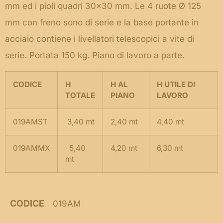
mm ed i pioli quadri 30×30 mm. Le 4 ruote Ø 125
mm con freno sono di serie e la base portante in
acciaio contiene i livellatori telescopici a vite di
serie. Portata 150 kg. Piano di lavoro a parte.
CODICE
H
H AL
H UTILE DI
TOTALE
PIANO
LAVORO
019AMST
3,40 mt
2,40 mt
4,40 mt
019AMMX
5,40
4,20 mt
6,30 mt
mt
CODICE
019AM