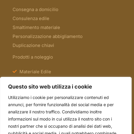
Consegna a domicilio
Consulenza edile
Smaltimento materiale
Personalizzazione abbigliamento
Duplicazione chiavi
Prodotti a noleggio
Materiale Edile
Antinfortunistica e Segnaletica
Questo sito web utilizza i cookie
Scale e Ponteggi
Utilizziamo i cookie per personalizzare contenuti ed
Occasioni
annunci, per fornire funzionalità dei social media e per
analizzare il nostro traffico. Condividiamo inoltre
informazioni sul modo in cui utilizza il nostro sito con i
tel. 051.70.22.15
nostri partner che si occupano di analisi dei dati web,
mail. info@borsari2emme.it
pubblicità e social media, i quali potrebbero combinarle