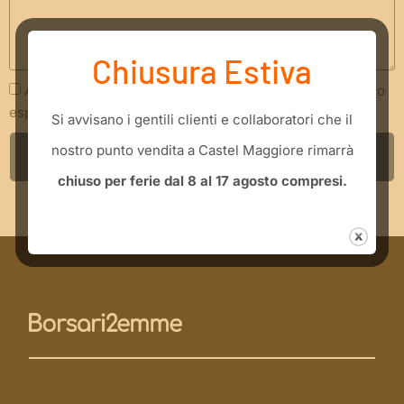
Chiusura Estiva
Acconsento che i miei dati siano trattati secondo quanto
espresso nella
Privacy Policy
​Si avvisano i gentili clienti e collaboratori che il
nostro punto vendita a Castel Maggiore rimarrà
INVIA RICHIESTA
chiuso per ferie dal 8 al 17 agosto compresi.