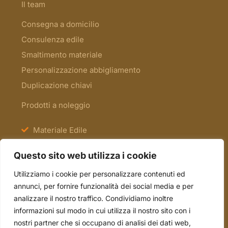
Il team
Consegna a domicilio
Consulenza edile
Smaltimento materiale
Personalizzazione abbigliamento
Duplicazione chiavi
Prodotti a noleggio
Materiale Edile
Antinfortunistica e Segnaletica
Questo sito web utilizza i cookie
Scale e Ponteggi
Utilizziamo i cookie per personalizzare contenuti ed
Occasioni
annunci, per fornire funzionalità dei social media e per
analizzare il nostro traffico. Condividiamo inoltre
informazioni sul modo in cui utilizza il nostro sito con i
tel. 051.70.22.15
nostri partner che si occupano di analisi dei dati web,