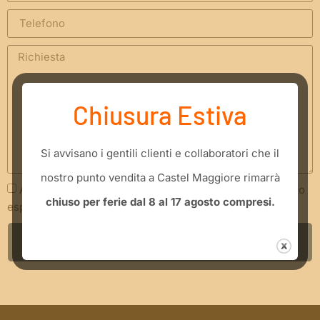
Chiusura Estiva
​Si avvisano i gentili clienti e collaboratori che il
nostro punto vendita a Castel Maggiore rimarrà
Acconsento che i miei dati siano trattati secondo quanto
chiuso per ferie dal 8 al 17 agosto compresi.
espresso nella
Privacy Policy
INVIA RICHIESTA