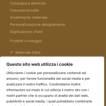
Consegna a domicilio
Consulenza edile
Smaltimento materiale
Personalizzazione abbigliamento
Duplicazione chiavi
Prodotti a noleggio
Materiale Edile
Antinfortunistica e Segnaletica
Questo sito web utilizza i cookie
Scale e Ponteggi
Utilizziamo i cookie per personalizzare contenuti ed
Occasioni
annunci, per fornire funzionalità dei social media e per
analizzare il nostro traffico. Condividiamo inoltre
informazioni sul modo in cui utilizza il nostro sito con i
tel. 051.70.22.15
nostri partner che si occupano di analisi dei dati web,
mail. info@borsari2emme.it
pubblicità e social media, i quali potrebbero combinarle