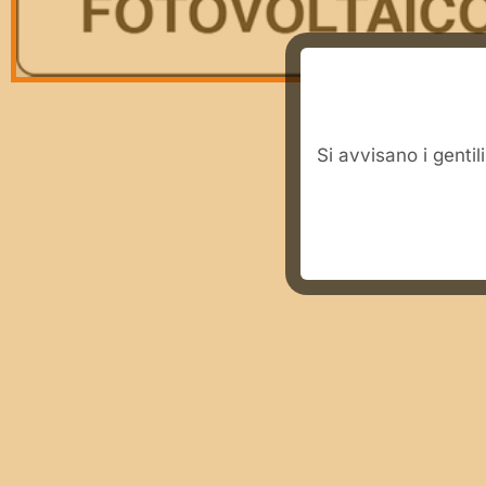
​Si avvisano i genti