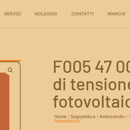
SERVIZI
NOLEGGIO
CONTATTI
MARCHI
F005 47 00
di tension
fotovoltai
Home
/
Segnaletica
/
Antincendio
/ 
fotovoltaico”