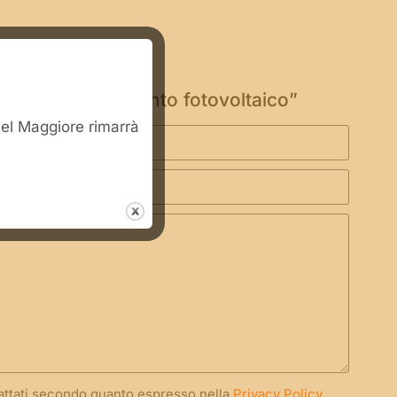
per
di tensione impianto fotovoltaico”
stel Maggiore rimarrà
rattati secondo quanto espresso nella
Privacy Policy