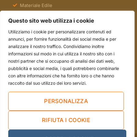
Materiale Edile
Antinfortunistica e Segnaletica
Questo sito web utilizza i cookie
Scale e Ponteggi
Utilizziamo i cookie per personalizzare contenuti ed
Occasioni
annunci, per fornire funzionalità dei social media e per
analizzare il nostro traffico. Condividiamo inoltre
informazioni sul modo in cui utilizza il nostro sito con i
tel. 051.70.22.15
nostri partner che si occupano di analisi dei dati web,
mail. info@borsari2emme.it
pubblicità e social media, i quali potrebbero combinarle
con altre informazioni che ha fornito loro o che hanno
Via Andrea Costa, 4/A - 40013 Castel Maggiore
raccolto dal suo utilizzo dei loro servizi.
(BO)
Sei già nostro cliente?
PERSONALIZZA
LASCIA UNA RECENSIONE
RIFIUTA I COOKIE