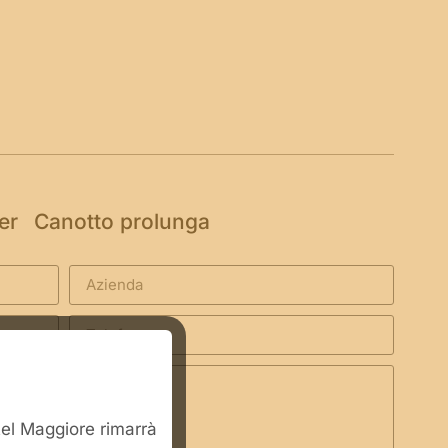
per
Canotto prolunga
stel Maggiore rimarrà