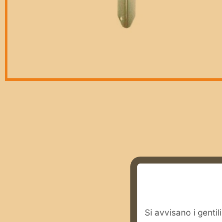
​Si avvisano i genti