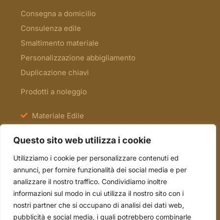
Consegna a domicilio
Consulenza edile
Smaltimento materiale
Personalizzazione abbigliamento
Duplicazione chiavi
Prodotti a noleggio
Materiale Edile
Antinfortunistica e Segnaletica
Questo sito web utilizza i cookie
Scale e Ponteggi
Utilizziamo i cookie per personalizzare contenuti ed
Occasioni
annunci, per fornire funzionalità dei social media e per
analizzare il nostro traffico. Condividiamo inoltre
informazioni sul modo in cui utilizza il nostro sito con i
tel. 051.70.22.15
nostri partner che si occupano di analisi dei dati web,
mail. info@borsari2emme.it
pubblicità e social media, i quali potrebbero combinarle