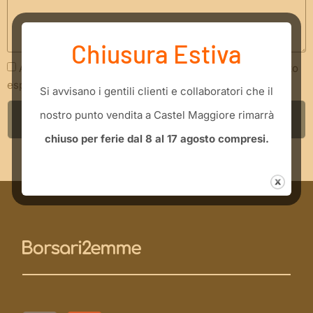
Chiusura Estiva
Acconsento che i miei dati siano trattati secondo quanto
espresso nella
Privacy Policy
​Si avvisano i gentili clienti e collaboratori che il
nostro punto vendita a Castel Maggiore rimarrà
INVIA RICHIESTA
chiuso per ferie dal 8 al 17 agosto compresi.