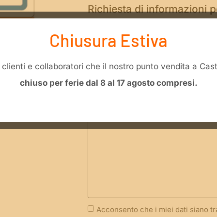
Richiesta di informazioni 
0520 07 80 “Cassetta pron
Chiusura Estiva
materiale”
li clienti e collaboratori che il nostro punto vendita a Ca
chiuso per ferie dal 8 al 17 agosto compresi.
Acconsento che i miei dati siano t