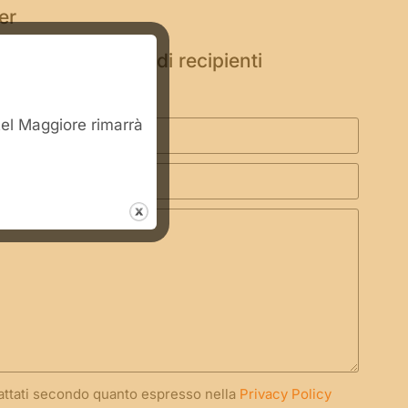
per
rezza per l’uso di recipienti
i”
stel Maggiore rimarrà
rattati secondo quanto espresso nella
Privacy Policy