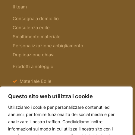
Il team
Consegna a domicilio
Consulenza edile
Smaltimento materiale
Personalizzazione abbigliamento
Duplicazione chiavi
Prodotti a noleggio
Materiale Edile
Antinfortunistica e Segnaletica
Questo sito web utilizza i cookie
Scale e Ponteggi
Utilizziamo i cookie per personalizzare contenuti ed
Occasioni
annunci, per fornire funzionalità dei social media e per
analizzare il nostro traffico. Condividiamo inoltre
informazioni sul modo in cui utilizza il nostro sito con i
tel. 051.70.22.15