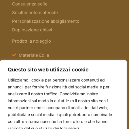
Consulenza edile
Smaltimento materiale
Personalizzazione abbigliamento
Duplicazione chiavi
Prodotti a noleggio
Materiale Edile
Antinfortunistica e Segnaletica
Questo sito web utilizza i cookie
Scale e Ponteggi
Utilizziamo i cookie per personalizzare contenuti ed
Occasioni
annunci, per fornire funzionalità dei social media e per
analizzare il nostro traffico. Condividiamo inoltre
informazioni sul modo in cui utilizza il nostro sito con i
tel. 051.70.22.15
nostri partner che si occupano di analisi dei dati web,
mail. info@borsari2emme.it
pubblicità e social media, i quali potrebbero combinarle
con altre informazioni che ha fornito loro o che hanno
Via Andrea Costa, 4/A - 40013 Castel Maggiore
raccolto dal suo utilizzo dei loro servizi.
(BO)