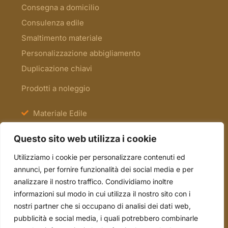
Consegna a domicilio
Consulenza edile
Smaltimento materiale
Personalizzazione abbigliamento
Duplicazione chiavi
Prodotti a noleggio
Materiale Edile
Antinfortunistica e Segnaletica
Questo sito web utilizza i cookie
Scale e Ponteggi
Utilizziamo i cookie per personalizzare contenuti ed
Occasioni
annunci, per fornire funzionalità dei social media e per
analizzare il nostro traffico. Condividiamo inoltre
informazioni sul modo in cui utilizza il nostro sito con i
tel. 051.70.22.15
nostri partner che si occupano di analisi dei dati web,
mail. info@borsari2emme.it
pubblicità e social media, i quali potrebbero combinarle