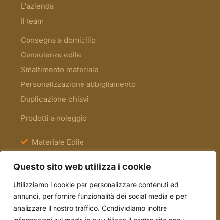
L'azienda
Il team
Consegna a domicilio
Consulenza edile
Smaltimento materiale
Personalizzazione abbigliamento
Duplicazione chiavi
Prodotti a noleggio
Materiale Edile
Antinfortunistica e Segnaletica
Questo sito web utilizza i cookie
Scale e Ponteggi
Utilizziamo i cookie per personalizzare contenuti ed
Occasioni
annunci, per fornire funzionalità dei social media e per
analizzare il nostro traffico. Condividiamo inoltre
informazioni sul modo in cui utilizza il nostro sito con i